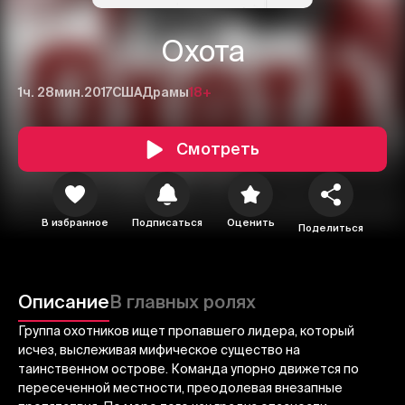
Охота
1ч. 28мин.
2017
США
Драмы
18+
Смотреть
В избранное
Подписаться
Оценить
Поделиться
1
2
3
Отменить
Авторизоваться
Описание
В главных ролях
Отправить
Группа охотников ищет пропавшего лидера, который
исчез, выслеживая мифическое существо на
таинственном острове. Команда упорно движется по
пересеченной местности, преодолевая внезапные