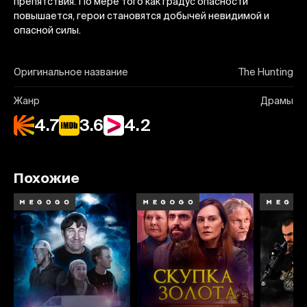
препятствия. По мере того как градус опасности
повышается, герои становятся добычей невидимой и
опасной силы.
Оригинальное название
The Hunting
Жанр
Драмы
4.7
3.6
4.2
Похожие