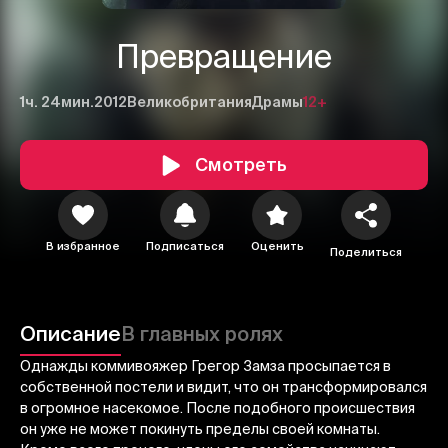
Превращение
1ч. 24мин.
2012
Великобритания
Драмы
12+
Смотреть
1
2
3
В избранное
Подписаться
Оценить
Поделиться
Отменить
Авторизоваться
Отправить
Описание
В главных ролях
Однажды коммивояжер Грегор Замза просыпается в
собственной постели и видит, что он трансформировался
в огромное насекомое. После подобного происшествия
он уже не может покинуть пределы своей комнаты.