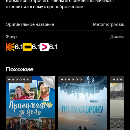
Кроме всего прочего, члены его семейства начинают
относиться к нему с пренебрежением.
Оригинальное название
Metamorphosis
Жанр
Драмы
6.1
6.1
6.1
Похожие