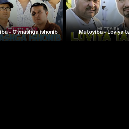
ba - O'ynashga ishonib
Mutoyiba - Loviya t