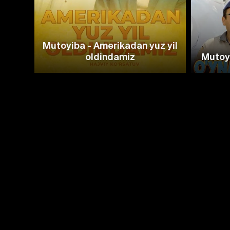
Mutoyiba - Amerikadan yuz yil
oldindamiz
Mutoyi