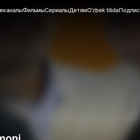
еканалы
Фильмы
Сериалы
Детям
O'zbek tilida
Подпис
amoni