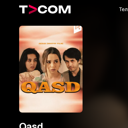
Тел
Qasd