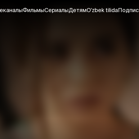
еканалы
Фильмы
Сериалы
Детям
O'zbek tilida
Подпис