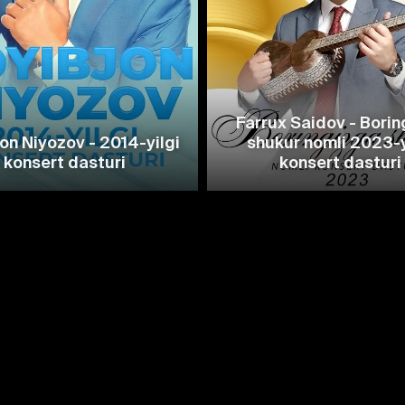
Farrux Saidov - Bori
on Niyozov - 2014-yilgi
shukur nomli 2023-y
konsert dasturi
konsert dasturi