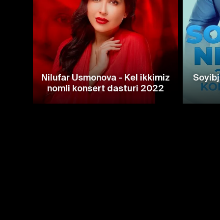
Nilufar Usmonova - Kel ikkimiz
Soyibj
nomli konsert dasturi 2022