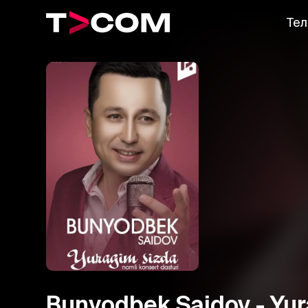
Тел
Bunyodbek Saidov - Yur