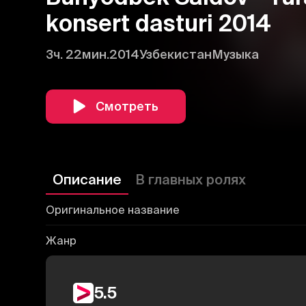
konsert dasturi 2014
3ч. 22мин.
2014
Узбекистан
Музыка
Смотреть
Описание
В главных ролях
Оригинальное название
Жанр
5.5