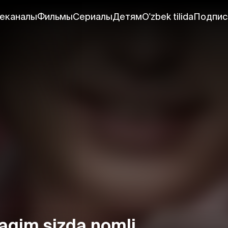
еканалы
Фильмы
Сериалы
Детям
O'zbek tilida
Подпис
agim sizda nomli