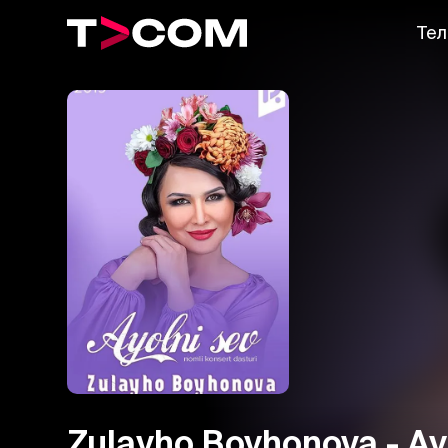
Тел
Zulayho Boyhonova - Ay