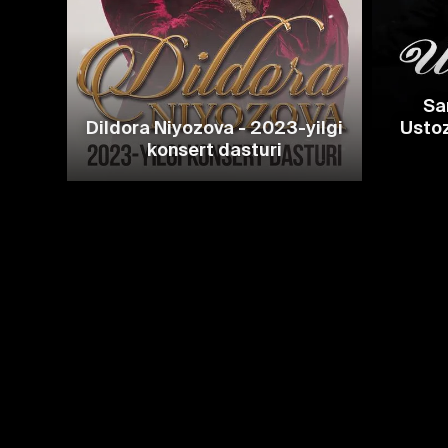
Sa
Dildora Niyozova - 2023-yilgi
Ustoz
konsert dasturi