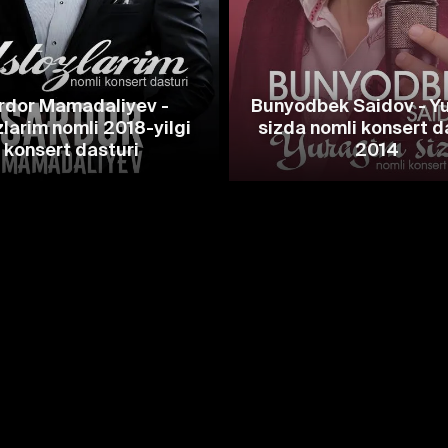
rdor Mamadaliyev -
Bunyodbek Saidov - Y
larim nomli 2018-yilgi
sizda nomli konsert d
konsert dasturi
2014