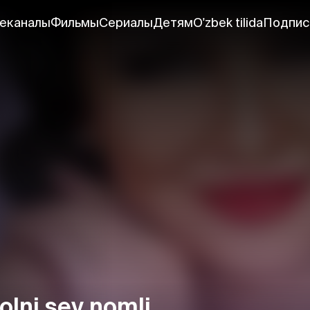
еканалы
Фильмы
Сериалы
Детям
O'zbek tilida
Подпис
olni sev nomli