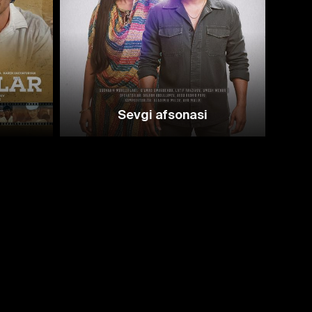
6.6
6.1
Sevgi afsonasi