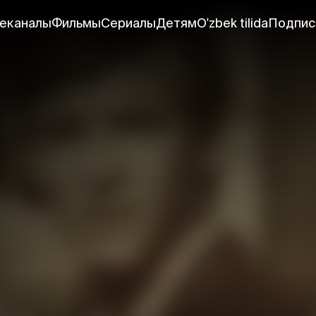
еканалы
Фильмы
Сериалы
Детям
O'zbek tilida
Подпис