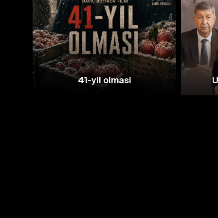
41-yil olmasi
U