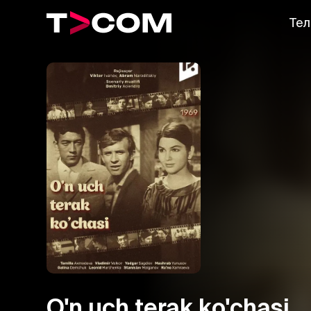
Тел
O'n uch terak ko'chasi