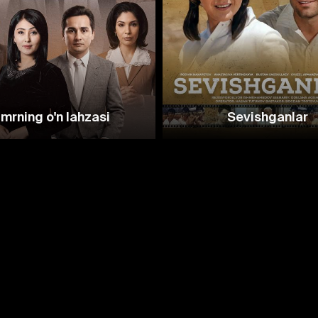
7.8
7.3
mrning o'n lahzasi
Sevishganlar