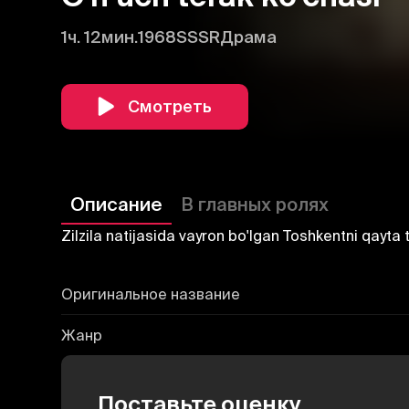
1ч. 12мин.
1968
SSSR
Драма
Смотреть
Описание
В главных ролях
Zilzila natijasida vayron bo'lgan Toshkentni qayta
Оригинальное название
Жанр
Поставьте оценку