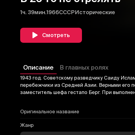
1ч. 39мин.
1966
СССР
Исторические
Смотреть
Описание
В главных ролях
1943 год. Советскому разведчику Саиду Исламб
перебежчики из Средней Азии. Верными его п
заместитель шефа гестапо Берг. При выполнен
Оригинальное название
Жанр