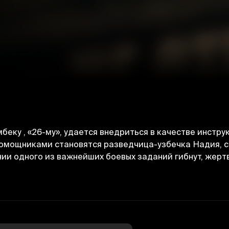
еку , «26-му», удается внедриться в качестве инструк
омощниками становятся разведчица-узбечка Надия, с
ии одного из важнейших боевых заданий гибнут, жертв
Отменить
Авторизоваться