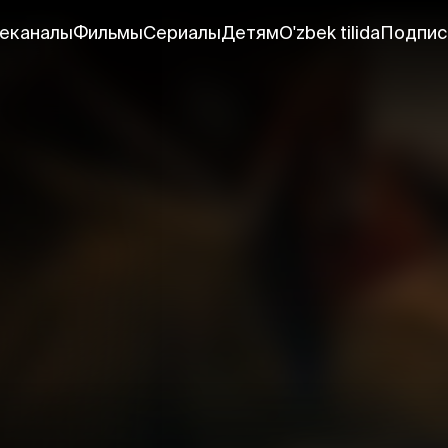
еканалы
Фильмы
Сериалы
Детям
O'zbek tilida
Подпис