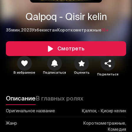
Qalpoq - Qisir kelin
35мин.
2023
Узбекистан
Короткометражные
16+
Смотреть
1
2
3
Отменить
Авторизоваться
Отправить
В избранное
Подписаться
Оценить
Поделиться
Описание
В главных ролях
Оригинальное название
Қалпоқ - Қисир келин
Жанр
Короткометражные,
Комедия