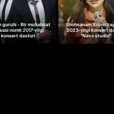
 guruhi - Bir muhabbat
Shohsanam Xolmirzay
sasi nomli 2017-yilgi
2023-yilgi konsert d
konsert dasturi
"Navo studio"