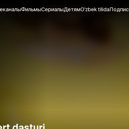
еканалы
Фильмы
Сериалы
Детям
O'zbek tilida
Подпис
rt dasturi