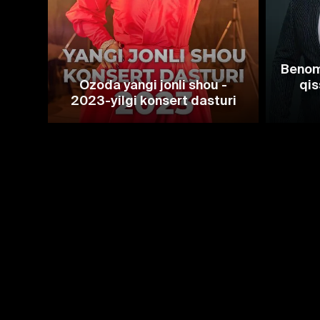
Benom
Ozoda yangi jonli shou -
qis
2023-yilgi konsert dasturi