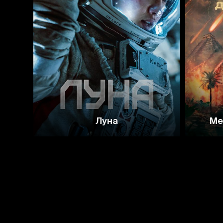
6.7
5.7
Луна
Ме