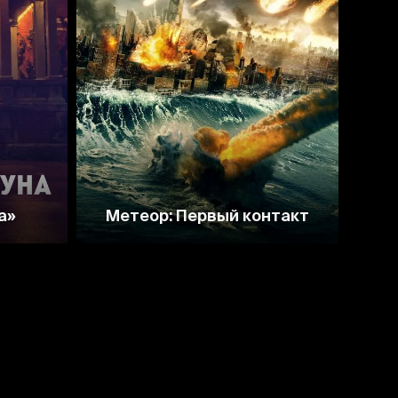
2.5
а»
Метеор: Первый контакт