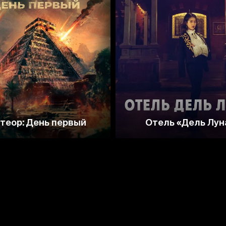
5.3
8.2
8.1
теор: День первый
Отель «Дель Лун