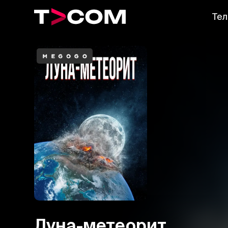
Тел
Луна-метеорит