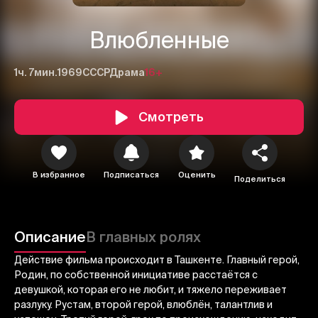
Влюбленные
1ч. 7мин.
1969
СССР
Драма
16+
Смотреть
1
2
3
В избранное
Подписаться
Оценить
Поделиться
Отменить
Авторизоваться
Отправить
Описание
В главных ролях
Действие фильма происходит в Ташкенте. Главный герой,
Родин, по собственной инициативе расстаётся с
девушкой, которая его не любит, и тяжело переживает
разлуку. Рустам, второй герой, влюблён, талантлив и