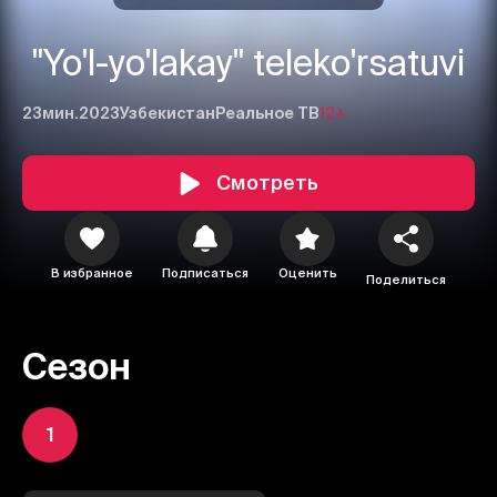
"Yo'l-yo'lakay" teleko'rsatuvi
23мин.
2023
Узбекистан
Реальное ТВ
12+
Смотреть
В избранное
Подписаться
Оценить
Поделиться
Сезон
1
2
3
1
Отменить
Авторизоваться