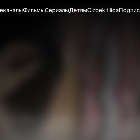
еканалы
Фильмы
Сериалы
Детям
O'zbek tilida
Подпис