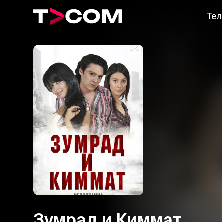
Тел
Зумрад и Киммат