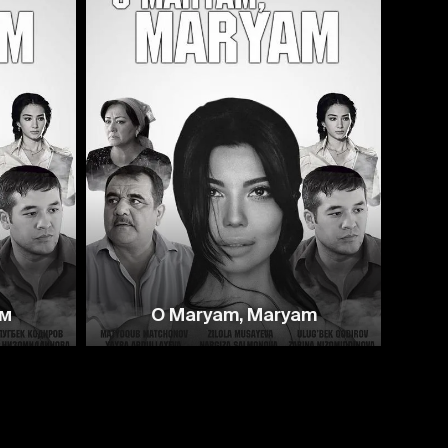
7.5
ям
O Maryam, Maryam