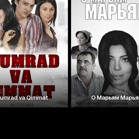
6.7
7.3
umrad va Qimmat
О Марьям Марь