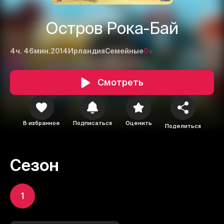
Остров Рока-Бай
4ч. 46мин.
2014
Ирландия
Семейные
0+
Смотреть
В избранное
Подписаться
Оценить
Поделиться
Сезон
1
1
2
3