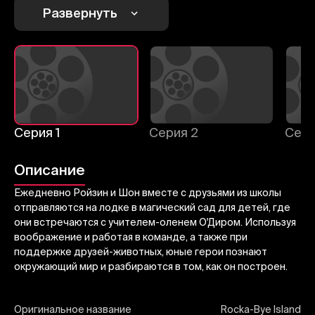
Развернуть
Отменить
Авторизоваться
Отправить
Серия 1
Серия 2
Сери
Описание
Ежедневно Ройзин и Шон вместе с друзьями из школы
отправляются на лодке в магический сад для детей, где
они встречаются с учителем-оленем О'Диром. Используя
воображение и работая в команде, а также при
поддержке друзей-животных, юные герои познают
окружающий мир и разбираются в том, как он построен.
Оригинальное название
Rocka-Bye Island