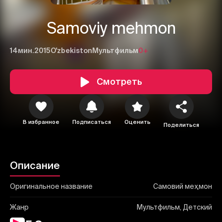
Samoviy mehmon
14мин.
2015
O'zbekiston
Мультфильм
0+
Смотреть
1
2
3
Отменить
Авторизоваться
В избранное
Подписаться
Оценить
Отправить
Поделиться
Описание
Оригинальное название
Самовий меҳмон
Жанр
Мультфильм, Детский