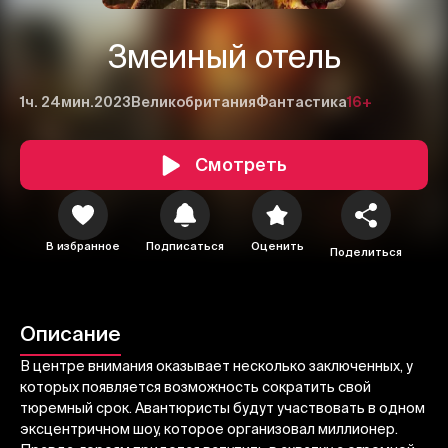
Змеиный отель
1ч. 24мин.
2023
Великобритания
Фантастика
16+
Смотреть
1
2
3
В избранное
Подписаться
Оценить
Поделиться
Отменить
Авторизоваться
Отправить
Описание
В центре внимания оказывает несколько заключенных, у
которых появляется возможность сократить свой
тюремный срок. Авантюристы будут участвовать в одном
эксцентричном шоу, которое организовал миллионер.