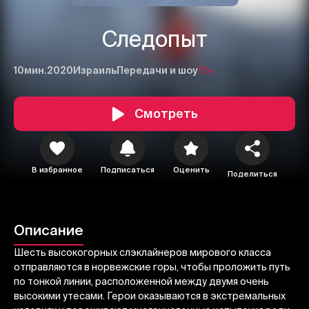
Следопыт
10мин.
2020
Израиль
Передачи и шоу
12+
Смотреть
1
2
3
В избранное
Подписаться
Оценить
Поделиться
Отменить
Авторизоваться
Отправить
Описание
Шесть высокогорных слэклайнеров мирового класса
отправляются в норвежские горы, чтобы проложить путь
по тонкой линии, расположенной между двумя очень
высокими утесами. Герои оказываются в экстремальных