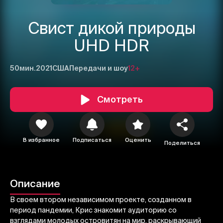
Свист дикой природы
UHD HDR
50мин.
2021
США
Передачи и шоу
12+
Смотреть
1
2
3
В избранное
Подписаться
Оценить
Поделиться
Отменить
Авторизоваться
Отправить
Описание
В своем втором независимом проекте, созданном в
период пандемии, Крис знакомит аудиторию со
взглядами молодых островитян на мир, раскрывающий