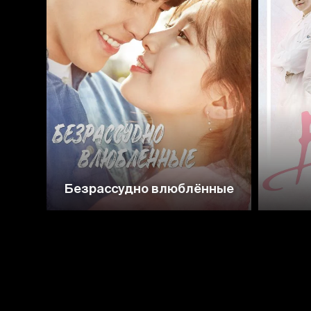
8.1
7.7
Безрассудно влюблённые