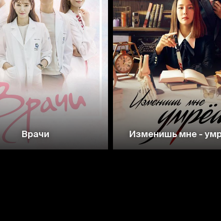
8.2
7.6
7.5
7.2
Врачи
Изменишь мне - ум