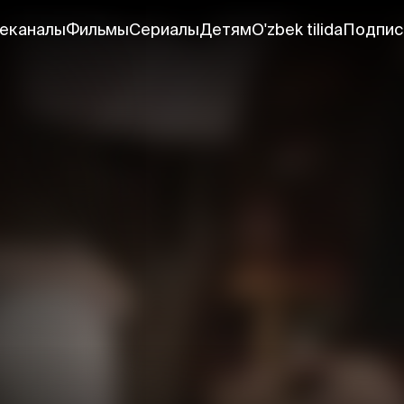
еканалы
Фильмы
Сериалы
Детям
O'zbek tilida
Подпис