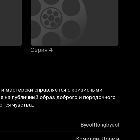
Серия 4
Сери
 и мастерски справляется с кризисными
я на публичный образ доброго и порядочного
ются чувства…
Byeolttongbyeol
Комедии, Драмы