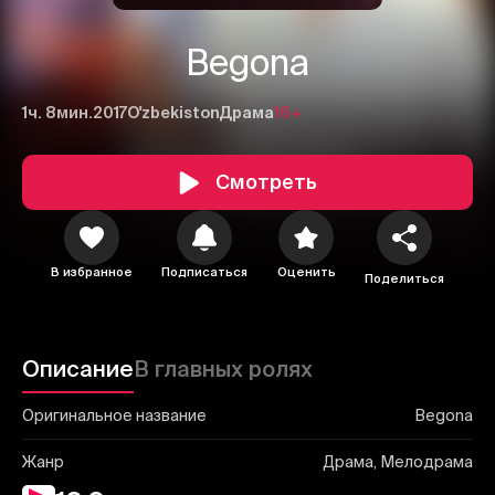
Begona
1ч. 8мин.
2017
O'zbekiston
Драма
16+
Смотреть
1
2
3
Отменить
Авторизоваться
В избранное
Подписаться
Оценить
Отправить
Поделиться
Описание
В главных ролях
Оригинальное название
Begona
Жанр
Драма, Мелодрама