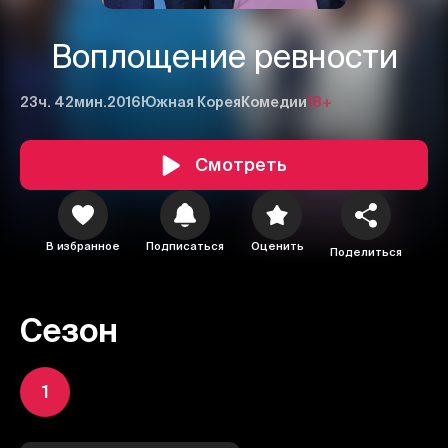
Воплощение ревности
23ч. 42мин.
2016
Южная Корея
Комедии
18+
Смотреть
В избранное
Подписаться
Оценить
Поделиться
Сезон
1
1
2
3