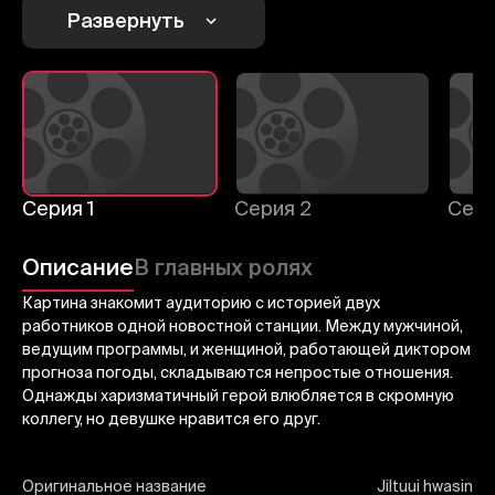
Развернуть
Отменить
Авторизоваться
Отправить
Серия 1
Серия 2
Сери
Описание
В главных ролях
Картина знакомит аудиторию с историей двух
работников одной новостной станции. Между мужчиной,
ведущим программы, и женщиной, работающей диктором
прогноза погоды, складываются непростые отношения.
Однажды харизматичный герой влюбляется в скромную
коллегу, но девушке нравится его друг.
Оригинальное название
Jiltuui hwasin