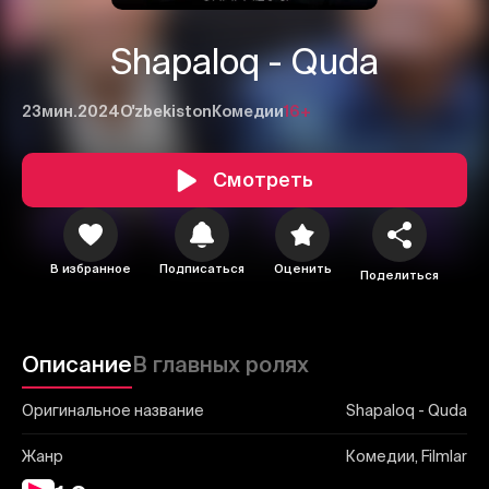
Shapaloq - Quda
23мин.
2024
O'zbekiston
Комедии
16+
Смотреть
1
2
3
Отменить
Авторизоваться
В избранное
Подписаться
Оценить
Отправить
Поделиться
Описание
В главных ролях
Оригинальное название
Shapaloq - Quda
Жанр
Комедии, Filmlar