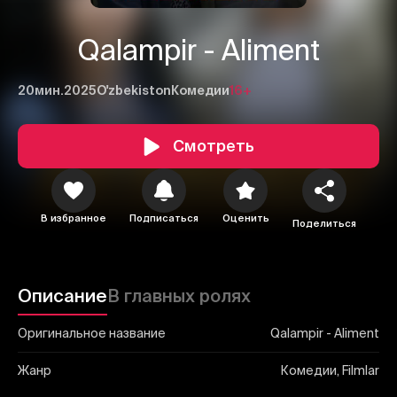
Qalampir - Aliment
20мин.
2025
O'zbekiston
Комедии
16+
1
2
3
Смотреть
Отменить
Авторизоваться
Отправить
В избранное
Подписаться
Оценить
Поделиться
Описание
В главных ролях
Оригинальное название
Qalampir - Aliment
Жанр
Комедии, Filmlar