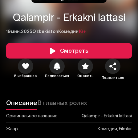
Qalampir - Erkakni lattasi
19мин.
2025
O'zbekiston
Комедии
16+
1
2
3
Смотреть
Отменить
Авторизоваться
Отправить
В избранное
Подписаться
Оценить
Поделиться
Описание
В главных ролях
Оригинальное название
Qalampir - Erkakni lattasi
Жанр
Комедии, Filmlar