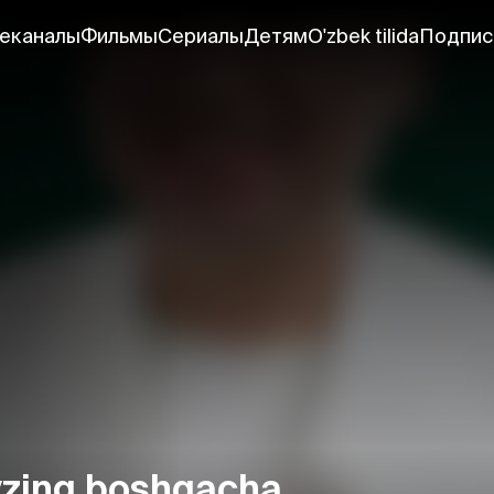
еканалы
Фильмы
Сериалы
Детям
O'zbek tilida
Подпис
yzing boshqacha