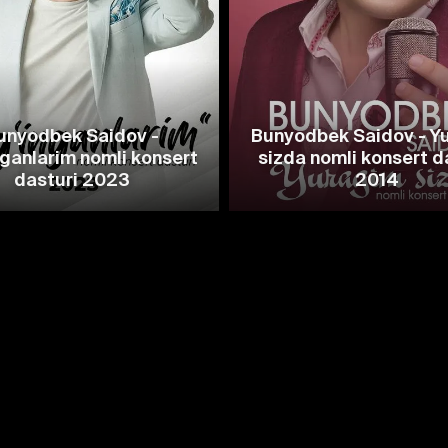
unyodbek Saidov -
Bunyodbek Saidov - Y
ganlarim nomli konsert
sizda nomli konsert d
dasturi 2023
2014