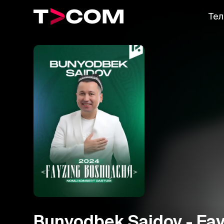
Тел
Bunyodbek Saidov - Fa