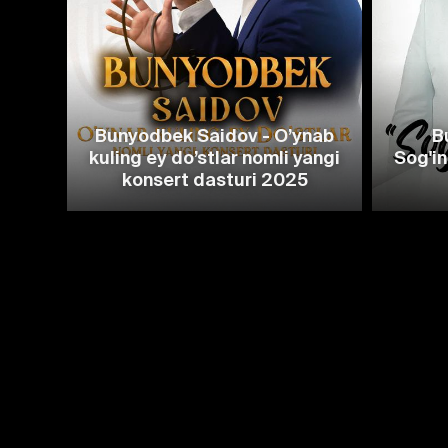
Bunyodbek Saidov - O’ynab
B
kuling ey do’stlar nomli yangi
Sog'in
konsert dasturi 2025