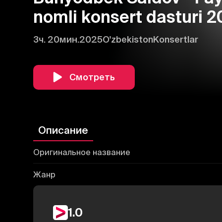
nomli konsert dasturi 
3ч. 20мин.
2025
O'zbekiston
Konsertlar
Смотреть
Описание
Оригинальное название
Жанр
1.0