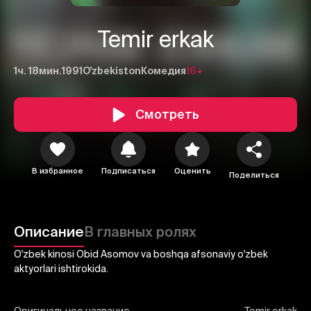
Temir erkak
1ч. 18мин.
1991
O'zbekiston
Комедия
16+
Смотреть
1
2
3
В избранное
Подписаться
Оценить
Отменить
Авторизоваться
Поделиться
Отправить
Описание
В главных ролях
O'zbek kinosi Obid Asomov va boshqa afsonaviy o'zbek
aktyorlari ishtirokida.