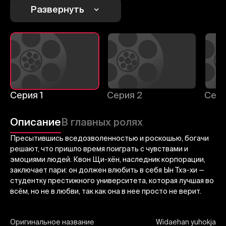
Развернуть
Отменить
Авторизоваться
Отправить
Серия 1
Серия 2
Сери
Описание
В главных ролях
Пресытившись вседозволенностью и роскошью, богачи
решают, что пришло время поиграть с чувствами и
эмоциями людей. Квон Щи-хён, наследник корпорации,
заключает пари: он должен влюбить в себя Ын Тхэ-хи —
студентку престижного университета, которая лучшая во
всём, но не в любви, так как она в нее просто не верит.
Оригинальное название
Widaehan yuhokja