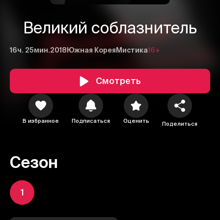
Великий соблазнитель
16ч. 25мин.
2018
Южная Корея
Мистика
16+
Смотреть
В избранное
Подписаться
Оценить
Поделиться
Сезон
1
1
2
3