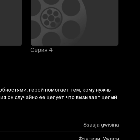
Серия 4
Сери
обностями, герой помогает тем, кому нужны
ия он случайно ее целует, что вызывает целый
Ssauja gwisina
Фэнтези, Ужасы