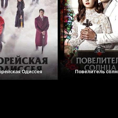
8.2
7.9
8.1
8.0
орейская Одиссея
Повелитель солн