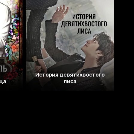
8.4
7.9
История девятихвостого
ца
лиса