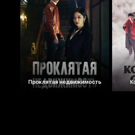
8.0
7.6
Проклятая недвижимость
К