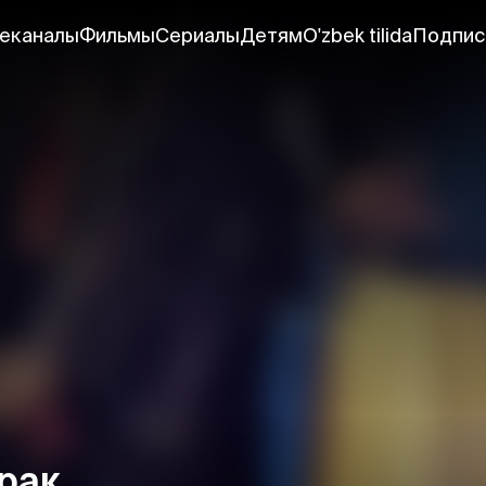
еканалы
Фильмы
Сериалы
Детям
O'zbek tilida
Подпис
рак