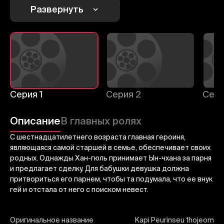
Развернуть
Отменить
Авторизоваться
Отправить
Серия 1
Серия 2
Сери
Описание
В главных ролях
С шестнадцатилетнего возраста главная героиня,
являющаяся самой старшей в семье, обеспечивает своих
родных. Однажды Хан-гюль принимает Ын-чхана за парня
и предлагает сделку. Для бабушки девушка должна
притвориться его парнем, чтобы та подумала, что ее внук
гей и отстала от него с поиском невест.
Оригинальное название
Kapi Peurinseu 1hojeom