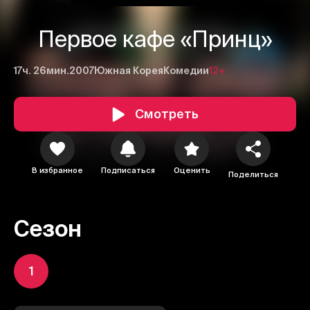
Первое кафе «Принц»
17ч. 26мин.
2007
Южная Корея
Комедии
12+
Смотреть
В избранное
Подписаться
Оценить
Поделиться
Сезон
1
1
2
3