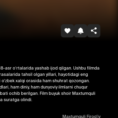
Копировать ссылку
18-asr oʻrtalarida yashab ijod qilgan. Ushbu filmda
alarida tahsil olgan yillari, hayotidagi eng
ki o‘zbek xalqi orasida ham shuhrat qozongan.
lari, ham diniy, ham dunyoviy ilmlarni chuqur
bbati ochib berilgan. Film buyuk shoir Maxtumquli
a suratga olindi.
Maxtumquli Firog'iy