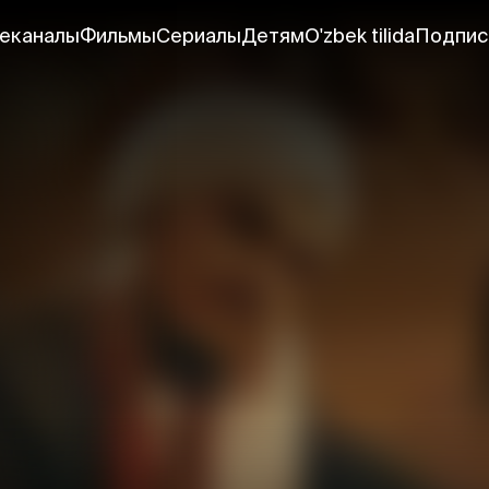
еканалы
Фильмы
Сериалы
Детям
O'zbek tilida
Подпис