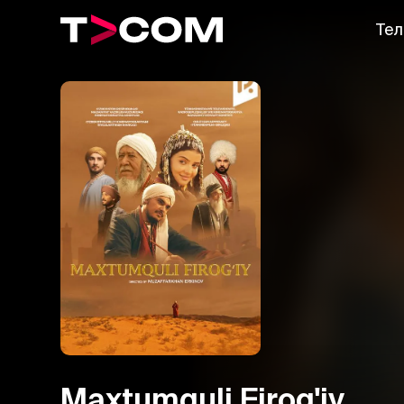
Тел
Maxtumquli Firog'iy