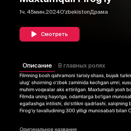
1ч. 45мин.
2024
O'zbekiston
Драма
Смотреть
Описание
В главных ролях
Filmning bosh qahramoni tarixiy shaxs, buyuk turkm
ulug‘ shoirning o‘zbek zaminida kechgan umri, xus
muhim voqealar aks ettirilgan. Maxtumquli yosh bo‘
Filmda uning hayotga, odamlarga bo‘lgan munosabati
egallashga intilishi, do‘stlikni qadrlashi, xalqini
Firog‘iy tavalludining 300 yilligi munosabati bilan
Оригинальное название