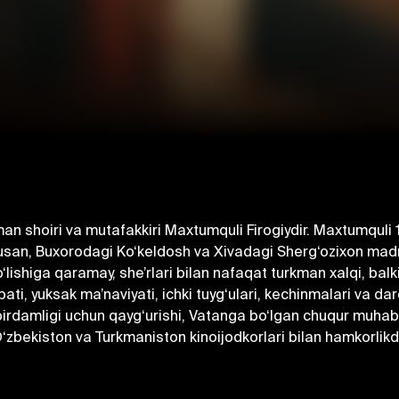
an shoiri va mutafakkiri Maxtumquli Firogiydir. Maxtumquli 
usan, Buxorodagi Ko‘keldosh va Xivadagi Sherg‘ozixon madras
lishiga qaramay, she’rlari bilan nafaqat turkman xalqi, bal
, yuksak ma’naviyati, ichki tuyg‘ulari, kechinmalari va dard
ng birdamligi uchun qayg‘urishi, Vatanga bo‘lgan chuqur muha
 O‘zbekiston va Turkmaniston kinoijodkorlari bilan hamkorlikd