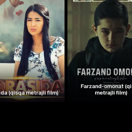
Farzand-omonat (q
da (qisqa metrajli film)
metrajli film)