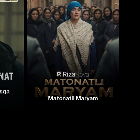
isqa
Matonatli Maryam
Ota 