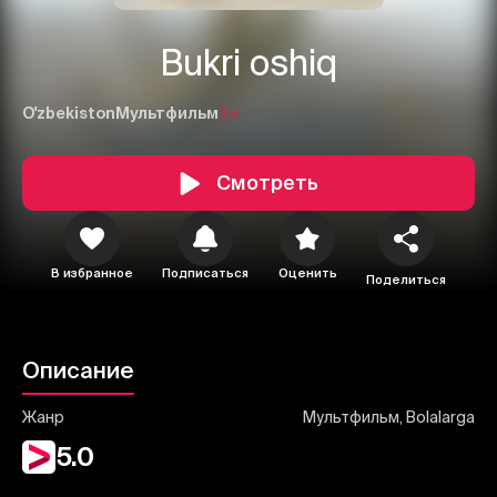
Bukri oshiq
O'zbekiston
Мультфильм
3+
1
2
3
Смотреть
Отменить
Авторизоваться
Отправить
В избранное
Подписаться
Оценить
Поделиться
Описание
Жанр
Мультфильм, Bolalarga
5.0