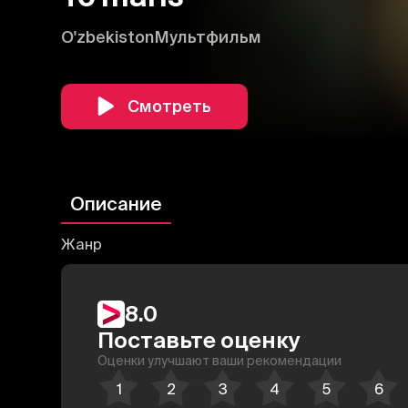
O'zbekiston
Мультфильм
Смотреть
Описание
Жанр
8.0
Поставьте оценку
Оценки улучшают ваши рекомендации