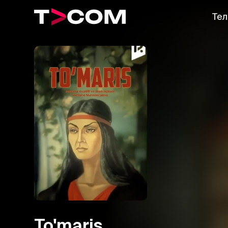
Тел
To'maris