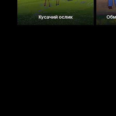
Кусачий ослик
Обм