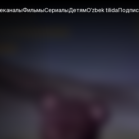
еканалы
Фильмы
Сериалы
Детям
O'zbek tilida
Подпис