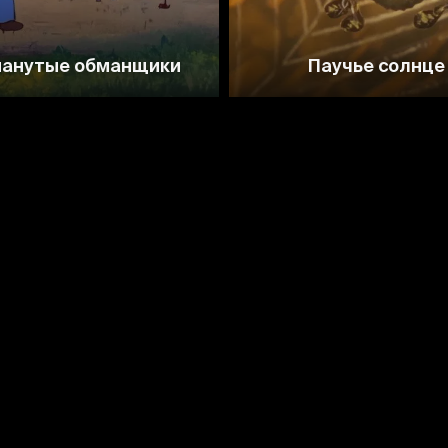
анутые обманщики
Паучье солнце