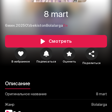
8 mart
6мин.
2025
O'zbekiston
Bolalarga
0+
Смотреть
1
2
3
Отменить
Авторизоваться
В избранное
Подписаться
Оценить
Отправить
Поделиться
Описание
Оригинальное название
8 mart
Жанр
Bolalarga