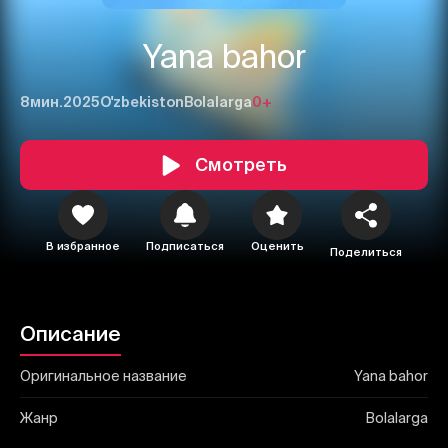
Yana bahor
8мин.
2025
O'zbekiston
Bolalarga
0+
1
2
3
Смотреть
Отменить
Авторизоваться
Отправить
В избранное
Подписаться
Оценить
Поделиться
Описание
Оригинальное название
Yana bahor
Жанр
Bolalarga