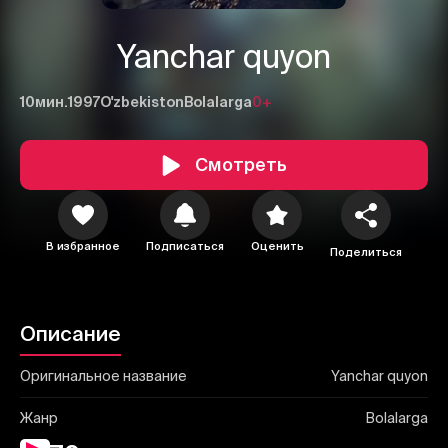
Yanchar quyon
10мин.
1997
O'zbekiston
Bolalarga
0+
Смотреть
1
2
3
Отменить
Авторизоваться
В избранное
Подписаться
Оценить
Отправить
Поделиться
Описание
Оригинальное название
Yanchar quyon
Жанр
Bolalarga