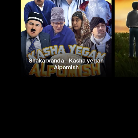
Shakarxanda - Kasha yegan
Alpomish