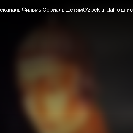
еканалы
Фильмы
Сериалы
Детям
O'zbek tilida
Подпис