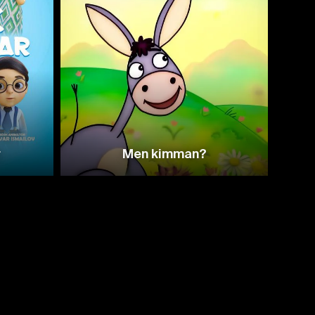
r
Men kimman?