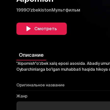
1999
O'zbekiston
Мультфильм
Смотреть
Описание
"Alpomish"o'zbek xalq eposi asosida. Abadiy umumi
Oybarchinlarga bo'lgan muhabbati haqida hikoya qi
Оригинальное название
Жанр