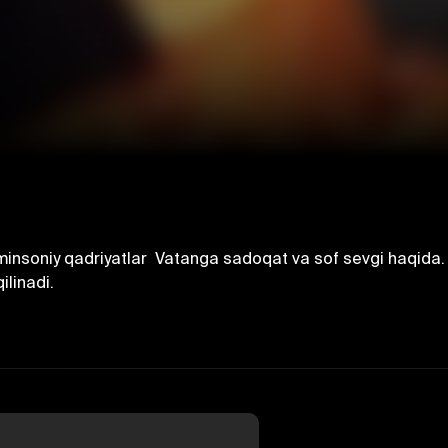
nsoniy qadriyatlar  Vatanga sadoqat va sof sevgi haqida.
linadi.