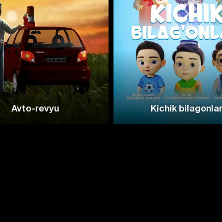
Avto-revyu
Kichik bilagonla