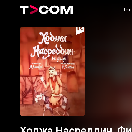
Тел
Ходжа Насреддин. Фи