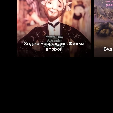
6.3
5.7
Ходжа Насреддин. Фильм
второй
Буд