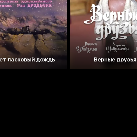
8.0
7.5
ет ласковый дождь
Верные друзья