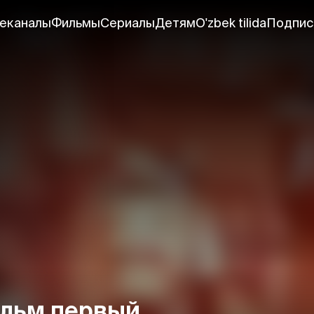
еканалы
Фильмы
Сериалы
Детям
O'zbek tilida
Подпис
льм первый