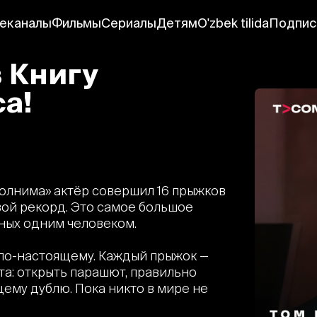
еканалы
Фильмы
Сериалы
Детям
O'zbek tilida
Подпис
в Книгу
а!
полнима» актёр совершил 16 прыжков
ой рекорд. Это самое большое
ных одним человеком.
 по-настоящему. Каждый прыжок —
ота: открыть парашют, правильно
ему дублю. Пока никто в мире не