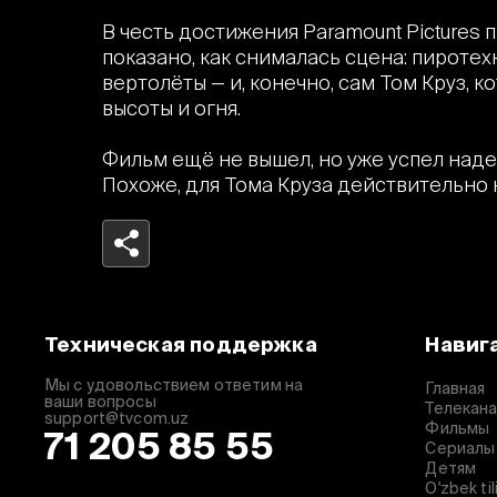
В честь достижения Paramount Pictures
показано, как снималась сцена: пиротех
вертолёты — и, конечно, сам Том Круз, ко
высоты и огня.
Фильм ещё не вышел, но уже успел наде
Похоже, для Тома Круза действительно 
Telegram
Facebook
Техническая поддержка
Навиг
Копировать ссылку
Мы с удовольствием ответим на
Главная
ваши вопросы
Телекан
support@tvcom.uz
Фильмы
71 205 85 55
Сериалы
Детям
O'zbek til