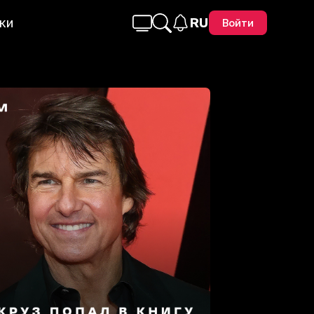
ки
RU
Войти