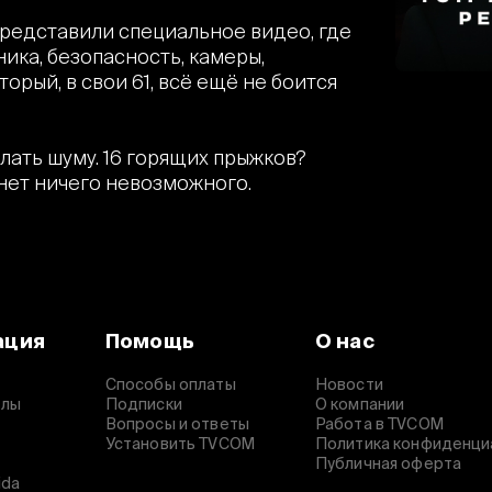
 представили специальное видео, где
ника, безопасность, камеры,
торый, в свои 61, всё ещё не боится
лать шуму. 16 горящих прыжков?
нет ничего невозможного.
ация
Помощь
О нас
Способы оплаты
Новости
алы
Подписки
О компании
Вопросы и ответы
Работа в TVCOM
Установить TVCOM
Политика конфиденци
Публичная оферта
ida