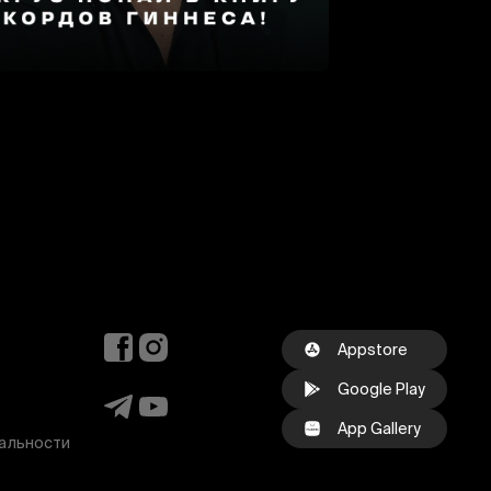
Appstore
Google Play
App Gallery
альности