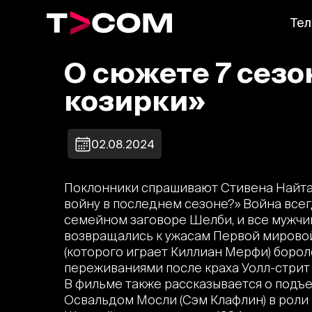
Тел
О сюжете 7 сез
козирки»
02.08.2024
Поклонники спрашивают Стивена Найта
войну в последнем сезоне?» Война всег
семейном заговоре Шелби, и все мужч
возвращались к ужасам Первой мирово
(которого играет Киллиан Мерфи) боро
переживаниями после краха Уолл-стрит 
В фильме также рассказывается о подъ
Освальдом Мосли (Сэм Клафлин) в роли