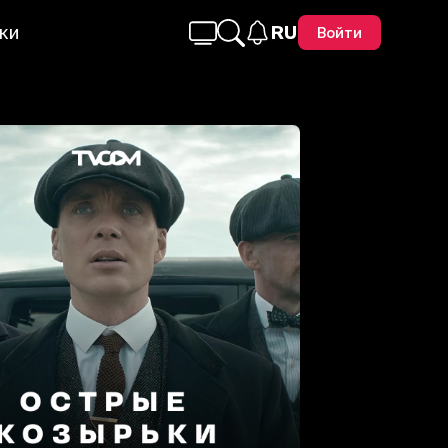
ки
RU
Войти