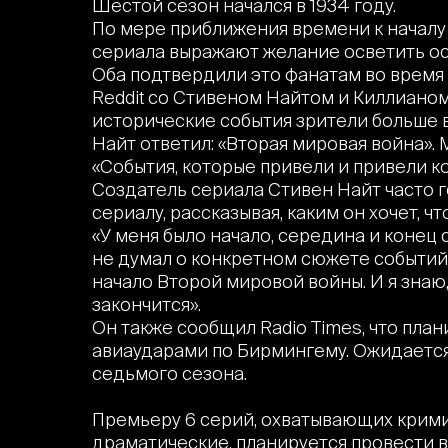
Шестой сезон начался в 1934 году.
По мере приближения времени к началу
сериала выражают желание осветить о
Оба подтвердили это фанатам во время 
Reddit со Стивеном Найтом и Киллианом
исторические события зрители больше в
Найт ответил: «Вторая мировая война». 
«События, которые привели и привели к
Создатель сериала Стивен Найт часто г
сериалу, рассказывая, каким он хочет, ч
«У меня было начало, середина и конец 
не думал о конкретном сюжете событий. 
начало Второй мировой войны. И я знаю, 
закончится».
Он также сообщил Radio Times, что пла
авиаударами по Бирмингему. Ожидается,
седьмого сезона.
Премьеру 6 серий, охватывающих крими
драматические, планируется провести в