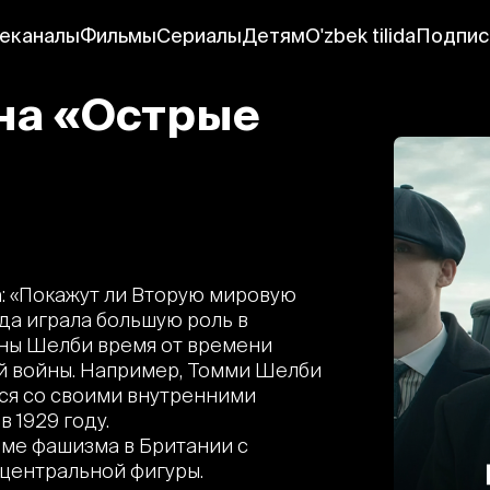
еканалы
Фильмы
Сериалы
Детям
O'zbek tilida
Подпис
она «Острые
: «Покажут ли Вторую мировую
да играла большую роль в
ины Шелби время от времени
й войны. Например, Томми Шелби
лся со своими внутренними
в 1929 году.
еме фашизма в Британии с
 центральной фигуры.