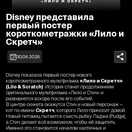
Disney представила
первый постер
короткометражки «Лило и
Скретч»
30.06.2026
Disney показала первый постер нового
короткометражного мультфильма
«Лило и Скретч»
(Lilo & Scratch)
. История станет продолжением
оригинального мультфильма «Лило и Стич» и
развернется вскоре после его событий.
В центре сюжета окажутся Стич и новый персонаж —
кот по имени
Скретч
, которого Лило приносит домой.
Новый питомец пытается съесть рыбку Паджа (Pudge),
а Стич делает всё возможное, чтобы её защитить.
Именно это становится началом хаотичных и