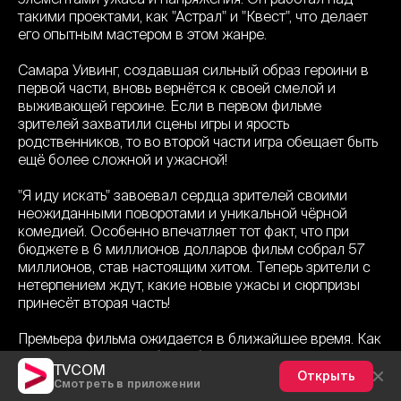
такими проектами, как "Астрал" и "Квест", что делает
его опытным мастером в этом жанре.
Самара Уивинг, создавшая сильный образ героини в
первой части, вновь вернётся к своей смелой и
выживающей героине. Если в первом фильме
зрителей захватили сцены игры и ярость
родственников, то во второй части игра обещает быть
ещё более сложной и ужасной!
"Я иду искать" завоевал сердца зрителей своими
неожиданными поворотами и уникальной чёрной
комедией. Особенно впечатляет тот факт, что при
бюджете в 6 миллионов долларов фильм собрал 57
миллионов, став настоящим хитом. Теперь зрители с
нетерпением ждут, какие новые ужасы и сюрпризы
принесёт вторая часть!
Премьера фильма ожидается в ближайшее время. Как
на этот раз невеста будет бороться за свою жизнь?
TVCOM
Кровавая игра продолжается!
Открыть
Смотреть в приложении