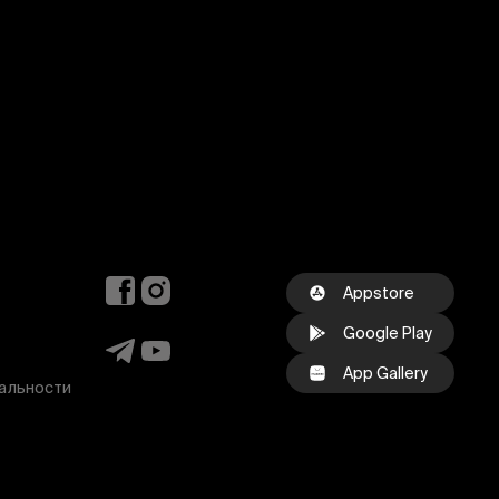
Appstore
Google Play
App Gallery
альности