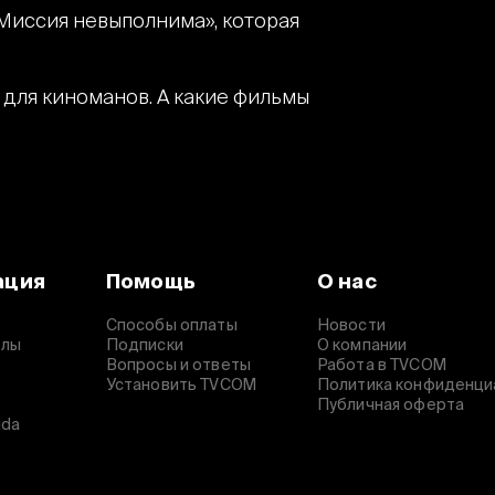
Миссия невыполнима», которая
для киноманов. А какие фильмы
ация
Помощь
О нас
Способы оплаты
Новости
алы
Подписки
О компании
Вопросы и ответы
Работа в TVCOM
Установить TVCOM
Политика конфиденци
Публичная оферта
ida