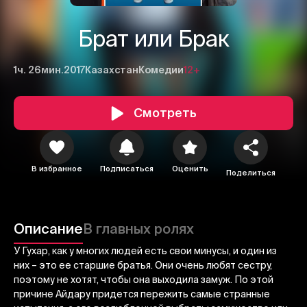
Брат или Брак
1ч. 26мин.
2017
Казахстан
Комедии
12+
Смотреть
1
2
3
В избранное
Подписаться
Оценить
Поделиться
Отменить
Авторизоваться
Отправить
Описание
В главных ролях
У Гухар, как у многих людей есть свои минусы, и один из
них – это ее старшие братья. Они очень любят сестру,
поэтому не хотят, чтобы она выходила замуж. По этой
причине Айдару придется пережить самые странные