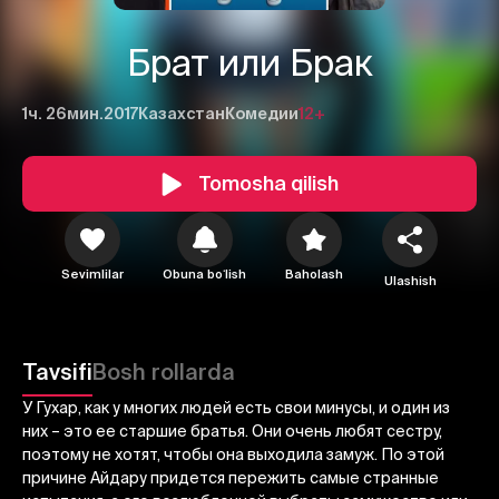
Брат или Брак
1ч. 26мин.
2017
Казахстан
Комедии
12+
Tomosha qilish
1
2
3
Sevimlilar
Obuna boʻlish
Baholash
Ulashish
Bekor qilish
Tizimga kirish
Yuborish
Tavsifi
Bosh rollarda
У Гухар, как у многих людей есть свои минусы, и один из
них – это ее старшие братья. Они очень любят сестру,
поэтому не хотят, чтобы она выходила замуж. По этой
причине Айдару придется пережить самые странные