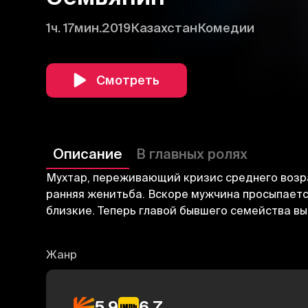
1ч. 17мин.
2019
Казахстан
Комедии
Смотреть
Описание
В главных ролях
Мухтар, переживающий кризис среднего возрас
ранняя женитьба. Вскоре мужчина просыпаетс
близкие. Теперь главой бывшего семейства вы
Жанр
5.9
6.7