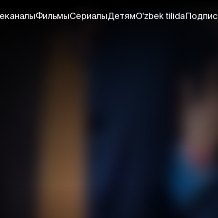
еканалы
Фильмы
Сериалы
Детям
O'zbek tilida
Подпис