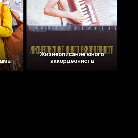
7.4
6.4
Жизнеописание юного
мамы
аккордеониста