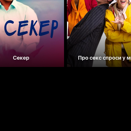
6.9
6.4
Секер
Про секс спроси у 