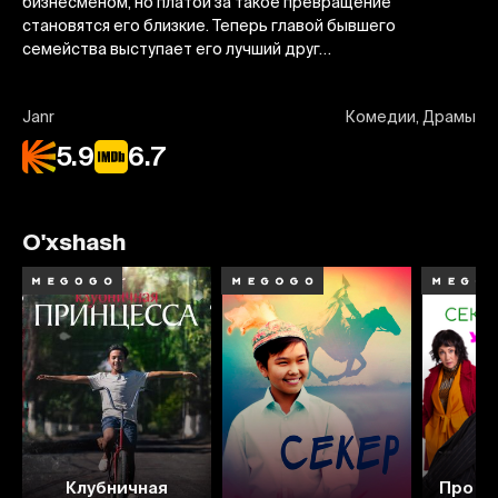
бизнесменом, но платой за такое превращение
становятся его близкие. Теперь главой бывшего
семейства выступает его лучший друг…
Janr
Комедии, Драмы
5.9
6.7
O'xshash
6.9
6.4
Клубничная
Про се