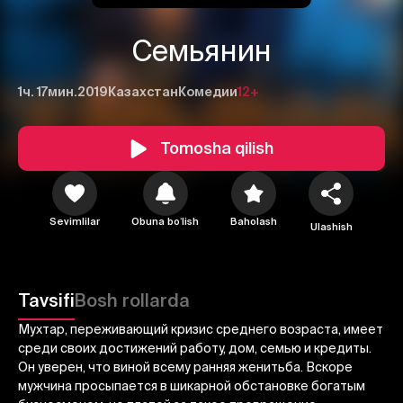
Семьянин
1ч. 17мин.
2019
Казахстан
Комедии
12+
Tomosha qilish
1
2
3
Sevimlilar
Obuna boʻlish
Baholash
Ulashish
Bekor qilish
Tizimga kirish
Yuborish
Tavsifi
Bosh rollarda
Мухтар, переживающий кризис среднего возраста, имеет
среди своих достижений работу, дом, семью и кредиты.
Он уверен, что виной всему ранняя женитьба. Вскоре
мужчина просыпается в шикарной обстановке богатым