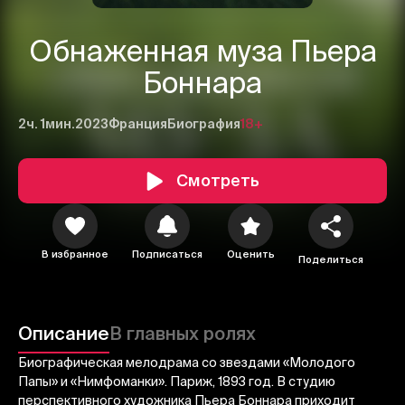
Обнаженная муза Пьера
Боннара
2ч. 1мин.
2023
Франция
Биография
18+
Смотреть
В избранное
Подписаться
Оценить
Поделиться
1
2
3
Описание
В главных ролях
Отменить
Авторизоваться
Биографическая мелодрама со звездами «Молодого
Отправить
Папы» и «Нимфоманки». Париж, 1893 год. В студию
перспективного художника Пьера Боннара приходит