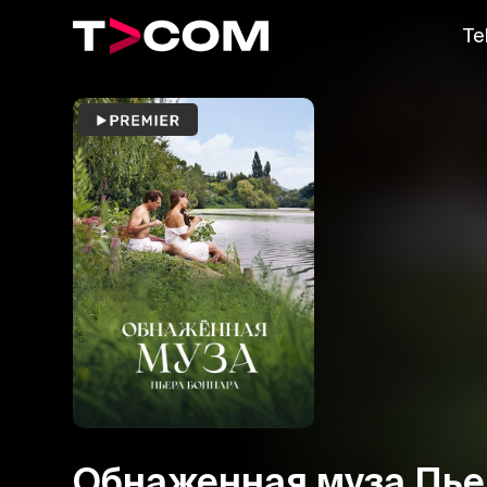
Te
Обнаженная муза Пье