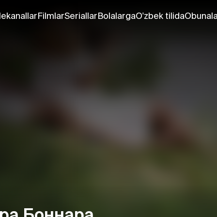
lekanallar
Filmlar
Seriallar
Bolalarga
O'zbek tilida
Obunala
ра Боннара