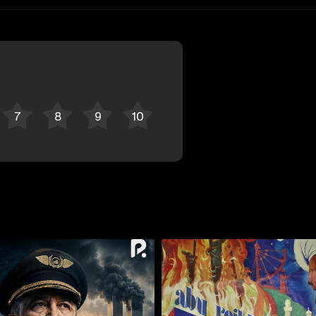
Bekor qilish
Tizimga kirish