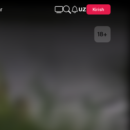
r
UZ
Kirish
18+
Telegram
Facebook