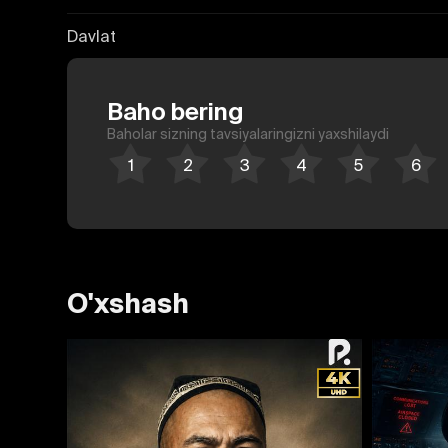
Davlat
Baho bering
Baholar sizning tavsiyalaringizni yaxshilaydi
O'xshash