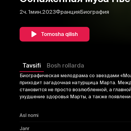
2ч. 1мин.
2023
Франция
Биография
Tomosha qilish
Tavsifi
Bosh rollarda
Биографическая мелодрама со звездами «Мол
приходит загадочная натурщица Марта. Между
становится не просто возлюбленной, а главно
ухудшение здоровья Марты, а также появлени
Asl nomi
Janr