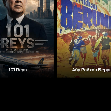
7.6
6.7
101 Reys
Абу Райхан Беру