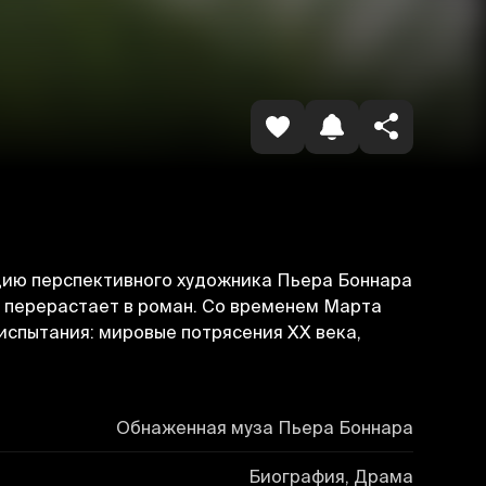
Havolani nusxalash
дию перспективного художника Пьера Боннара
я перерастает в роман. Со временем Марта
испытания: мировые потрясения XX века,
Обнаженная муза Пьера Боннара
Биография, Драма