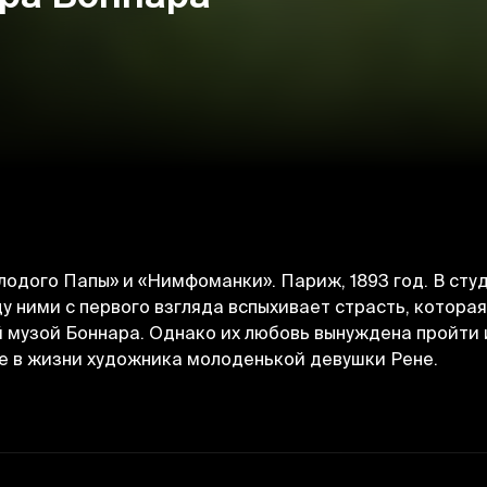
одого Папы» и «Нимфоманки». Париж, 1893 год. В сту
 ними с первого взгляда вспыхивает страсть, котора
й музой Боннара. Однако их любовь вынуждена пройти 
е в жизни художника молоденькой девушки Рене.