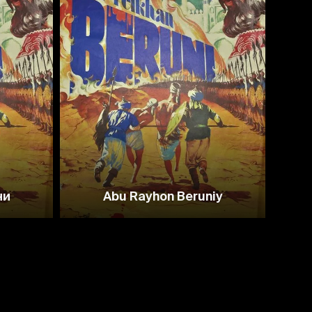
6.7
ни
Abu Rayhon Beruniy